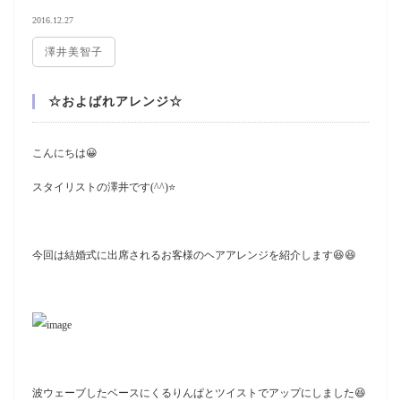
2016.12.27
澤井美智子
☆およばれアレンジ☆
こんにちは
😀
スタイリストの澤井です(^^)⭐️
今回は結婚式に出席されるお客様のヘアアレンジを紹介します😆😆
波ウェーブしたベースにくるりんぱとツイストでアップにしました😆