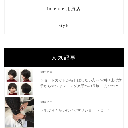
insence 用賀店
Style
人気記事
2017.01.06
ショートカットから伸ばしたい方へ〜刈り上げ女
子からオシャレロング女子への長旅 てんpart1〜
2016.11.25
５年ぶりくらいにバッサリショートに！！