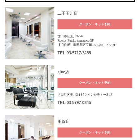
二子玉川店
クーポン・ネット予約
世田谷区玉川3-6-6
Rootus Futako-tamagawa 2F
【旧住所】世田谷区玉川3-6-5MREビル 2F
TEL
.03-5717-3455
glue店
クーポン・ネット予約
世田谷区玉川2-14-7ツインシティーS 1F
TEL
.03-5797-0345
用賀店
クーポン・ネット予約