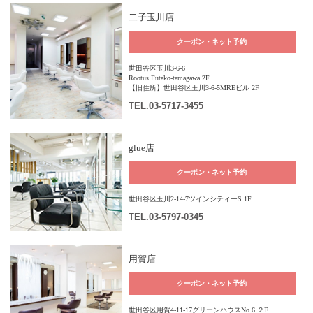
二子玉川店
クーポン・ネット予約
世田谷区玉川3-6-6
Rootus Futako-tamagawa 2F
【旧住所】世田谷区玉川3-6-5MREビル 2F
TEL
.03-5717-3455
glue店
クーポン・ネット予約
世田谷区玉川2-14-7ツインシティーS 1F
TEL
.03-5797-0345
用賀店
クーポン・ネット予約
世田谷区用賀4-11-17グリーンハウスNo.6 ２F