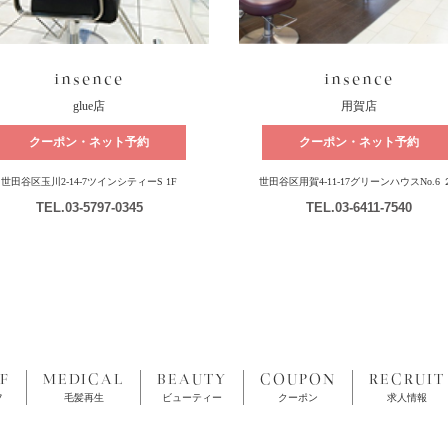
insence
insence
glue店
用賀店
クーポン・ネット予約
クーポン・ネット予約
世田谷区玉川2-14-7ツインシティーS 1F
世田谷区用賀4-11-17グリーンハウスNo.6 
TEL
.03-5797-0345
TEL
.03-6411-7540
F
MEDICAL
BEAUTY
COUPON
RECRUIT
フ
毛髪再生
ビューティー
クーポン
求人情報