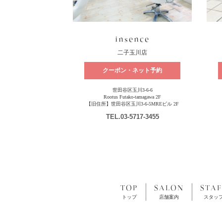
insence
二子玉川店
クーポン・ネット予約
世田谷区玉川3-6-6
Rootus Futako-tamagawa 2F
【旧住所】世田谷区玉川3-6-5MREビル 2F
TEL
.03-5717-3455
TOP
SALON
STAF
トップ
店舗案内
スタッ