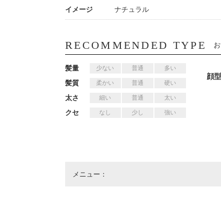
イメージ
ナチュラル
RECOMMENDED TYPE
お
髪量
少ない
普通
多い
顔
髪質
柔かい
普通
硬い
太さ
細い
普通
太い
クセ
なし
少し
強い
メニュー：