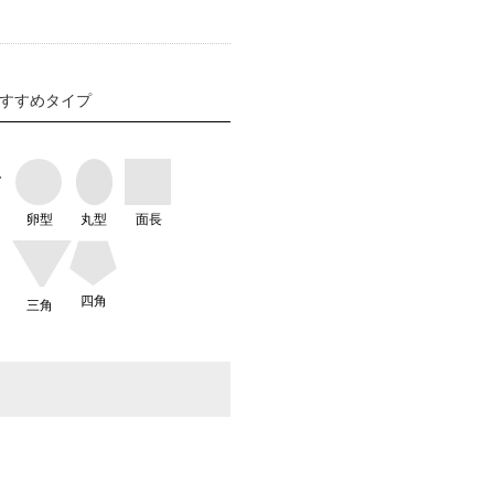
すすめタイプ
型
卵型
丸型
面長
四角
三角