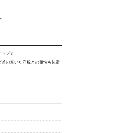
☆
アップ☆
ど首の空いた洋服との相性も抜群