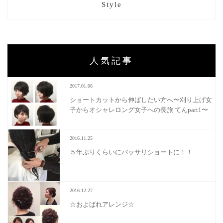
Style
人気記事
2017.01.06
ショートカットから伸ばしたい方へ〜刈り上げ女
子からオシャレロング女子への長旅 てんpart1〜
2016.11.25
５年ぶりくらいにバッサリショートに！！
2016.12.27
☆およばれアレンジ☆