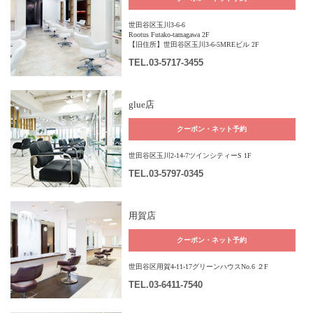
世田谷区玉川3-6-6
Rootus Futako-tamagawa 2F
【旧住所】世田谷区玉川3-6-5MREビル 2F
TEL
.03-5717-3455
glue店
クーポン・ネット予約
世田谷区玉川2-14-7ツインシティーS 1F
TEL
.03-5797-0345
用賀店
クーポン・ネット予約
世田谷区用賀4-11-17グリーンハウスNo.6 ２F
TEL
.03-6411-7540