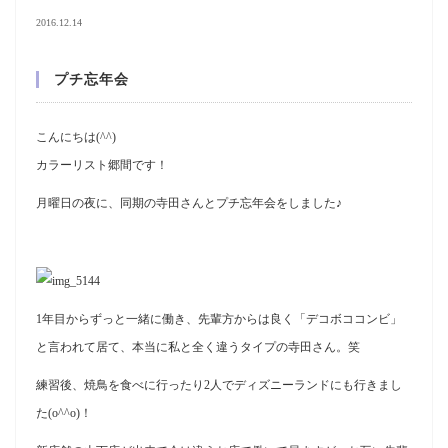
2016.12.14
プチ忘年会
こんにちは(^^)
カラーリスト郷間です！
月曜日の夜に、同期の寺田さんとプチ忘年会をしました♪
1年目からずっと一緒に働き、先輩方からは良く「デコボココンビ」
と言われて居て、本当に私と全く違うタイプの寺田さん。笑
練習後、焼鳥を食べに行ったり2人でディズニーランドにも行きまし
た(o^^o)！