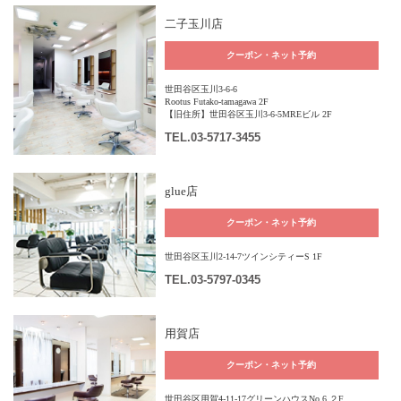
二子玉川店
クーポン・ネット予約
世田谷区玉川3-6-6
Rootus Futako-tamagawa 2F
【旧住所】世田谷区玉川3-6-5MREビル 2F
TEL
.03-5717-3455
glue店
クーポン・ネット予約
世田谷区玉川2-14-7ツインシティーS 1F
TEL
.03-5797-0345
用賀店
クーポン・ネット予約
世田谷区用賀4-11-17グリーンハウスNo.6 ２F