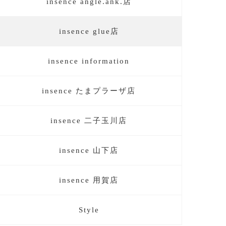
insence angle.ank.店
insence glue店
insence information
insence たまプラーザ店
insence 二子玉川店
insence 山下店
insence 用賀店
Style