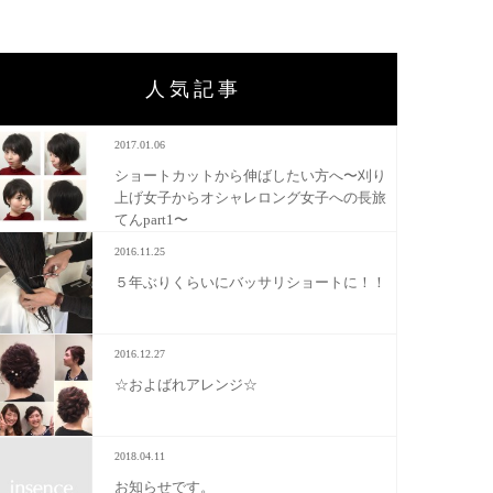
人気記事
2017.01.06
ショートカットから伸ばしたい方へ〜刈り
上げ女子からオシャレロング女子への長旅
てんpart1〜
2016.11.25
５年ぶりくらいにバッサリショートに！！
2016.12.27
☆およばれアレンジ☆
2018.04.11
お知らせです。