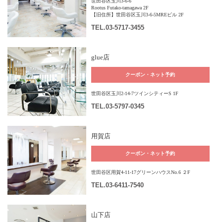
世田谷区玉川3-6-6
Rootus Futako-tamagawa 2F
【旧住所】世田谷区玉川3-6-5MREビル 2F
TEL
.03-5717-3455
glue店
クーポン・ネット予約
世田谷区玉川2-14-7ツインシティーS 1F
TEL
.03-5797-0345
用賀店
クーポン・ネット予約
世田谷区用賀4-11-17グリーンハウスNo.6 ２F
TEL
.03-6411-7540
山下店