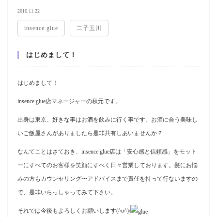
2016.11.22
insence glue
二子玉川
はじめまして！
はじめまして！
insence glue店マネージャーの秋元です。
出身は東京、好きな事はお酒を飲みに行く事です。お酒に合う美味し
いご飯屋さんがありましたら是非共有しあいませんか？
なんてことはさておき、insence glue店は「安心感と信頼感」をモット
ーにすべてのお客様を笑顔にすべく日々営業しております。髪にお悩
みの方もカウンセリング〜アドバイスまで責任を持って行ないますの
で、是非いらっしゃってみて下さい。
それでは今後もよろしくお願いします(^o^)/