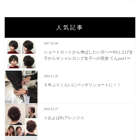
人気記事
2017.01.06
ショートカットから伸ばしたい方へ〜刈り上げ女
子からオシャレロング女子への長旅 てんpart1〜
2016.11.25
５年ぶりくらいにバッサリショートに！！
2016.12.27
☆およばれアレンジ☆