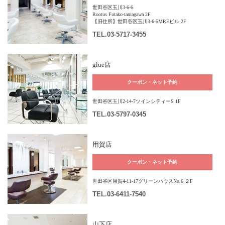
世田谷区玉川3-6-6
Rootus Futako-tamagawa 2F
【旧住所】世田谷区玉川3-6-5MREビル 2F
TEL
.03-5717-3455
glue店
クーポン・ネット予約
世田谷区玉川2-14-7ツインシティーS 1F
TEL
.03-5797-0345
用賀店
クーポン・ネット予約
世田谷区用賀4-11-17グリーンハウスNo.6 ２F
TEL
.03-6411-7540
山下店