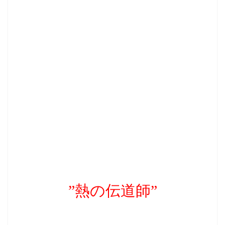
”熱の伝道師”