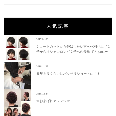
人気記事
2017.01.06
ショートカットから伸ばしたい方へ〜刈り上げ女
子からオシャレロング女子への長旅 てんpart1〜
2016.11.25
５年ぶりくらいにバッサリショートに！！
2016.12.27
☆およばれアレンジ☆