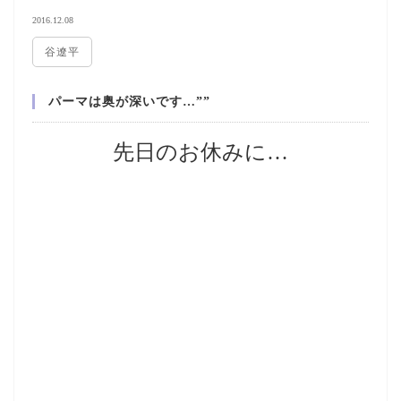
2016.12.08
谷遼平
パーマは奥が深いです…””
先日のお休みに…