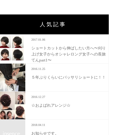
人気記事
2017.01.06
ショートカットから伸ばしたい方へ〜刈り
上げ女子からオシャレロング女子への長旅
てんpart1〜
2016.11.25
５年ぶりくらいにバッサリショートに！！
2016.12.27
☆およばれアレンジ☆
2018.04.11
お知らせです。