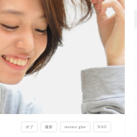
ボブ
撮影
insence glue
NAO