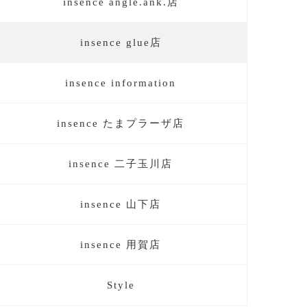
insence angle.ank.店
insence glue店
insence information
insence たまプラーザ店
insence 二子玉川店
insence 山下店
insence 用賀店
Style