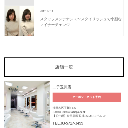
2017.12.11
スタッフメンテナンス〜スタイリッシュで小顔な
マイナーチェンジ
店舗一覧
二子玉川店
クーポン・ネット予約
世田谷区玉川3-6-6
Rootus Futako-tamagawa 2F
【旧住所】世田谷区玉川3-6-5MREビル 2F
TEL
.03-5717-3455