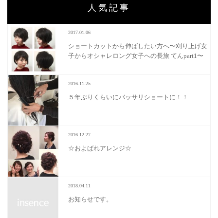
人気記事
2017.01.06
ショートカットから伸ばしたい方へ〜刈り上げ女
子からオシャレロング女子への長旅 てんpart1〜
2016.11.25
５年ぶりくらいにバッサリショートに！！
2016.12.27
☆およばれアレンジ☆
2018.04.11
お知らせです。