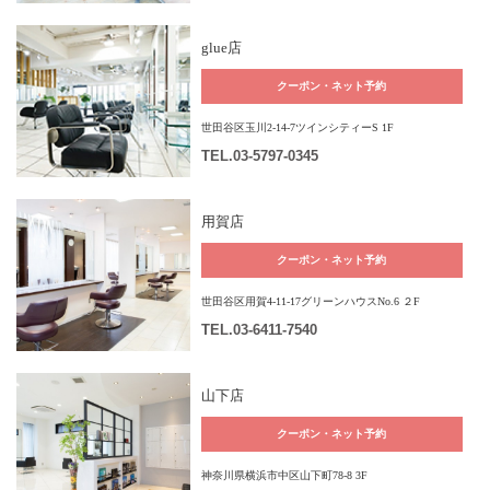
glue店
クーポン・ネット予約
世田谷区玉川2-14-7ツインシティーS 1F
TEL
.03-5797-0345
用賀店
クーポン・ネット予約
世田谷区用賀4-11-17グリーンハウスNo.6 ２F
TEL
.03-6411-7540
山下店
クーポン・ネット予約
神奈川県横浜市中区山下町78-8 3F