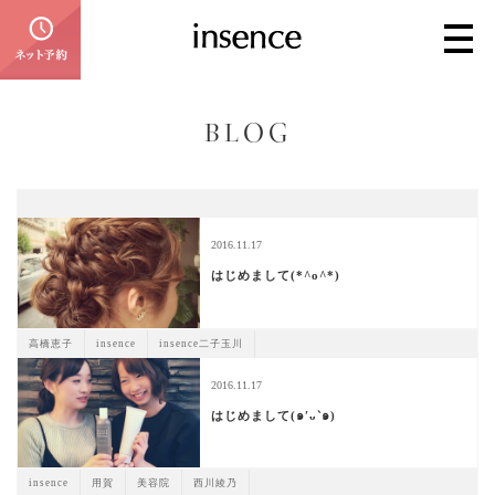
BLOG
2016.11.17
はじめまして(*^o^*)
高橋恵子
insence
insence二子玉川
2016.11.17
はじめまして(๑′ᴗ‵๑)
insence
用賀
美容院
西川綾乃