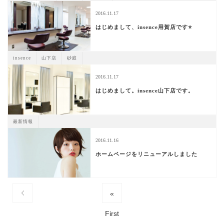
2016.11.17
はじめまして、insence用賀店です⭐
insence
山下店
砂庭
2016.11.17
はじめまして。insence山下店です。
最新情報
2016.11.16
ホームページをリニューアルしました
«
First