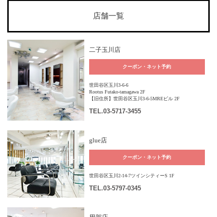
店舗一覧
二子玉川店
クーポン・ネット予約
世田谷区玉川3-6-6
Rootus Futako-tamagawa 2F
【旧住所】世田谷区玉川3-6-5MREビル 2F
TEL
.03-5717-3455
glue店
クーポン・ネット予約
世田谷区玉川2-14-7ツインシティーS 1F
TEL
.03-5797-0345