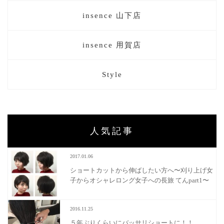
insence 山下店
insence 用賀店
Style
人気記事
2017.01.06
ショートカットから伸ばしたい方へ〜刈り上げ女
子からオシャレロング女子への長旅 てんpart1〜
2016.11.25
５年ぶりくらいにバッサリショートに！！