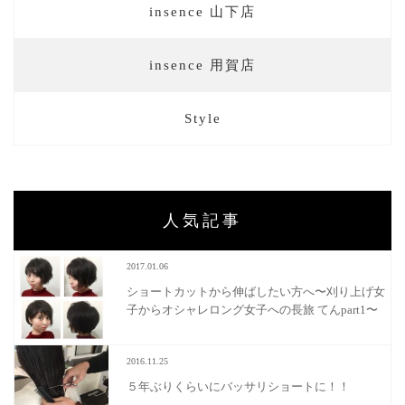
insence 山下店
insence 用賀店
Style
人気記事
2017.01.06
ショートカットから伸ばしたい方へ〜刈り上げ女
子からオシャレロング女子への長旅 てんpart1〜
2016.11.25
５年ぶりくらいにバッサリショートに！！