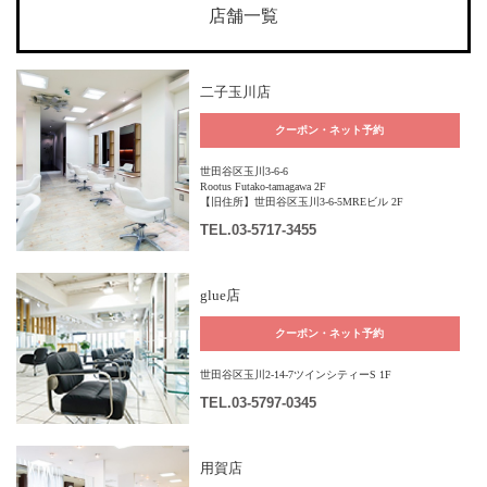
店舗一覧
二子玉川店
クーポン・ネット予約
世田谷区玉川3-6-6
Rootus Futako-tamagawa 2F
【旧住所】世田谷区玉川3-6-5MREビル 2F
TEL
.03-5717-3455
glue店
クーポン・ネット予約
世田谷区玉川2-14-7ツインシティーS 1F
TEL
.03-5797-0345
用賀店