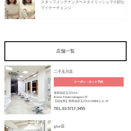
スタッフメンテナンス〜スタイリッシュで小顔な
マイナーチェンジ
店舗一覧
二子玉川店
クーポン・ネット予約
世田谷区玉川3-6-6
Rootus Futako-tamagawa 2F
【旧住所】世田谷区玉川3-6-5MREビル 2F
TEL
.03-5717-3455
glue店