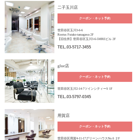
二子玉川店
クーポン・ネット予約
世田谷区玉川3-6-6
Rootus Futako-tamagawa 2F
【旧住所】世田谷区玉川3-6-5MREビル 2F
TEL
.03-5717-3455
glue店
クーポン・ネット予約
世田谷区玉川2-14-7ツインシティーS 1F
TEL
.03-5797-0345
用賀店
クーポン・ネット予約
世田谷区用賀4-11-17グリーンハウスNo.6 ２F