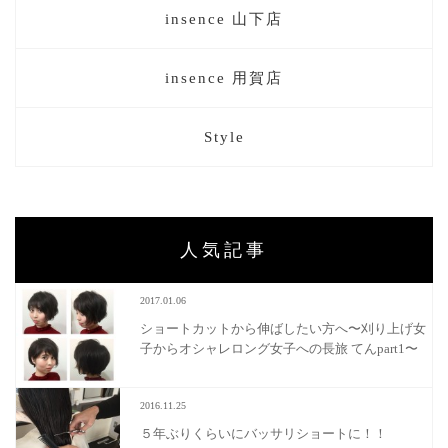
insence 山下店
insence 用賀店
Style
人気記事
2017.01.06
ショートカットから伸ばしたい方へ〜刈り上げ女
子からオシャレロング女子への長旅 てんpart1〜
2016.11.25
５年ぶりくらいにバッサリショートに！！