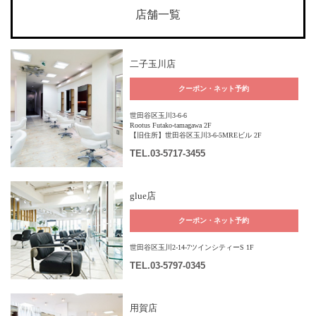
店舗一覧
二子玉川店
クーポン・ネット予約
世田谷区玉川3-6-6
Rootus Futako-tamagawa 2F
【旧住所】世田谷区玉川3-6-5MREビル 2F
TEL
.03-5717-3455
glue店
クーポン・ネット予約
世田谷区玉川2-14-7ツインシティーS 1F
TEL
.03-5797-0345
用賀店