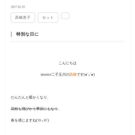
2017.02.19
高橋恵子
セット
特別な日に
こんにちは
insence二子玉川の
高橋
です(๑′ᴗ‵๑)
だんだんと暖かくなり、
花粉
も飛びかう季節にもなり
、
春を感じますね(′ʘ⌄ʘ‵)