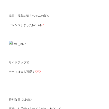
先日、後輩の酒井ちゃんの髪を
アレンジしました(๑′ᴗ‵๑)
♡
サイドアップで
テーマは大人可愛く
♡♡
特別な日にはぜひ
高橋にお手伝いさせてくださいね(๑′ᴗ‵๑)