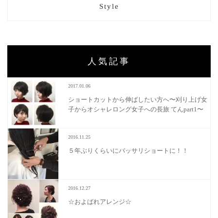
Style
人気記事
2017.01.06
ショートカットから伸ばしたい方へ〜刈り上げ女
子からオシャレロング女子への長旅 てんpart1〜
2016.11.25
５年ぶりくらいにバッサリショートに！！
2016.12.27
☆およばれアレンジ☆