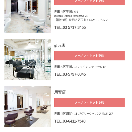
クーポン・ネット予約
世田谷区玉川3-6-6
Rootus Futako-tamagawa 2F
【旧住所】世田谷区玉川3-6-5MREビル 2F
TEL
.03-5717-3455
glue店
クーポン・ネット予約
世田谷区玉川2-14-7ツインシティーS 1F
TEL
.03-5797-0345
用賀店
クーポン・ネット予約
世田谷区用賀4-11-17グリーンハウスNo.6 ２F
TEL
.03-6411-7540