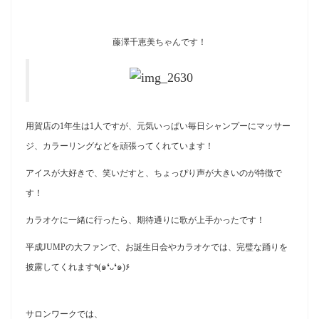
藤澤千恵美ちゃんです！
用賀店の1年生は1人ですが、元気いっぱい毎日シャンプーにマッサー
ジ、カラーリングなどを頑張ってくれています！
アイスが大好きで、笑いだすと、ちょっぴり声が大きいのが特徴で
す！
カラオケに一緒に行ったら、期待通りに歌が上手かったです！
平成JUMPの大ファンで、お誕生日会やカラオケでは、完璧な踊りを
披露してくれます٩(๑❛ᴗ❛๑)۶
サロンワークでは、