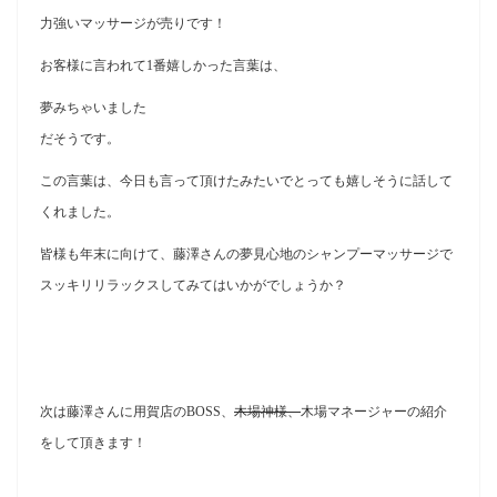
力強いマッサージが売りです！
お客様に言われて1番嬉しかった言葉は、
夢みちゃいました
だそうです。
この言葉は、今日も言って頂けたみたいでとっても嬉しそうに話して
くれました。
皆様も年末に向けて、藤澤さんの夢見心地のシャンプーマッサージで
スッキリリラックスしてみてはいかがでしょうか？
次は藤澤さんに用賀店のBOSS、
木場神様、
木場マネージャーの紹介
をして頂きます！